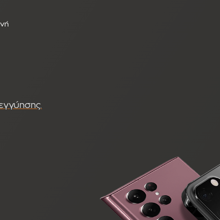
ονή
εγγύησης.